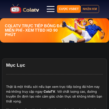
CƯỢC VSBET
NHẬN KM
Trang chủ
COLATV
TRỰC TIẾP BÓNG ĐÁ
MIỄN PHÍ
- XEM TTBD HD 90
Lịch thi đấu
PHÚT
Bảng xếp hạng
Kết quả
Nhận định
Tin tức
Mục Lục
Thật là một thiếu sót nếu bạn xem trực tiếp bóng đá hôm nay
mà không truy cập ngay
ColaTV
. Với chất lượng cao, đường
truyền ổn định tạo nên cảm giác chân thực sẽ không khiến bạn
thất vọng.