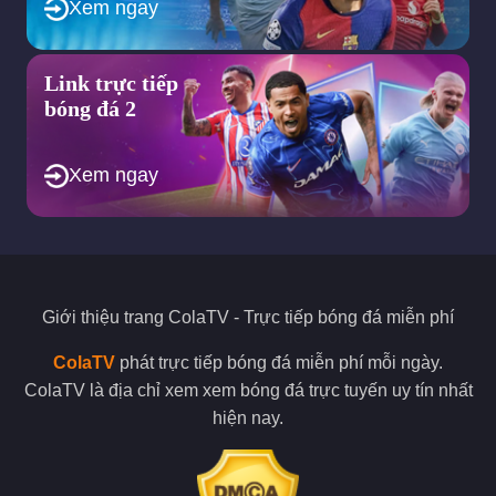
Xem ngay
cộng đồng yêu bóng đá về những thông tin trong trận đấu.
Điều này sẽ tạo cho bạn cảm giác xem bóng đá hấp dẫn, thú vị
nhất.
Link trực tiếp
Sứ mệnh được Colatv đề ra trong tương
bóng đá 2
lai?
Xem ngay
Cola TV mục tiêu to lớn trở thành website bóng đá số 1 Việt
Nam hiện nay.
Chúng ta đang sống trong thế kỷ 21, thời đại của công nghệ
4.0 vì thế mà dường như Internet là thứ không thể thiếu trong
bất kỳ mục đích sống nào.
Giới thiệu trang
ColaTV
- Trực tiếp bóng đá miễn phí
Và không là ngoại lệ khi việc xem bong da ngày nay cũng được
lựa chọn xem bong da truc tiep ngày càng gia tăng so với việc
ColaTV
phát trực tiếp bóng đá miễn phí mỗi ngày.
đến trực tiếp sân vận động. Điều này vừa giúp giảm chi phí vé
ColaTV là địa chỉ xem xem bóng đá trực tuyến uy tín nhất
xem và cả khoảng cách di chuyển.
hiện nay.
Thế nhưng trên thị trường xem bong da truc tiep lại xuất hiện
quá nhiều trang web kém chất lượng, kém uy tín hay lừa đảo
rất dễ làm người xem, mất tiền hay bực bội.