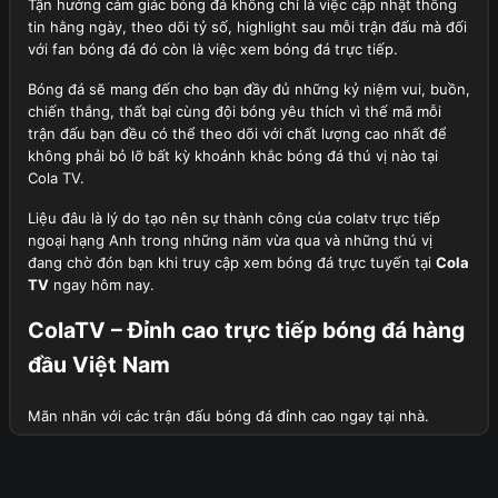
Tận hưởng cảm giác bóng đá không chỉ là việc cập nhật thông
tin hằng ngày, theo dõi tỷ số, highlight sau mỗi trận đấu mà đối
với fan bóng đá đó còn là việc xem bóng đá trực tiếp.
Bóng đá sẽ mang đến cho bạn đầy đủ những kỷ niệm vui, buồn,
chiến thắng, thất bại cùng đội bóng yêu thích vì thế mã mỗi
trận đấu bạn đều có thể theo dõi với chất lượng cao nhất để
không phải bỏ lỡ bất kỳ khoảnh khắc bóng đá thú vị nào tại
Cola TV.
Liệu đâu là lý do tạo nên sự thành công của colatv trực tiếp
ngoại hạng Anh trong những năm vừa qua và những thú vị
đang chờ đón bạn khi truy cập xem bóng đá trực tuyến tại
Cola
TV
ngay hôm nay.
ColaTV – Đỉnh cao trực tiếp bóng đá hàng
đầu Việt Nam
Mãn nhãn với các trận đấu bóng đá đỉnh cao ngay tại nhà.
Cola TV là cái tên không còn xa lạ với khán giả Việt Nam yêu
thích bóng đá, sẽ không quá nếu nói đây là lựa chọn hàng đầu