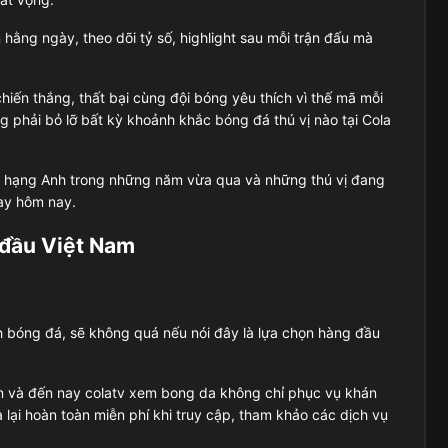
hằng ngày, theo dõi tỷ số, highlight sau mỗi trận đấu mà
iến thắng, thất bại cùng đội bóng yêu thích vì thế mã mỗi
g phải bỏ lỡ bất kỳ khoảnh khắc bóng đá thú vị nào tại Cola
oại hạng Anh trong những năm vừa qua và những thú vị đang
y hôm nay.
 đầu Việt Nam
ch bóng đá, sẽ không quá nếu nói đây là lựa chọn hàng đầu
en và đến nay colatv xem bong da không chỉ phục vụ khán
lại hoàn toàn miễn phí khi truy cập, tham khảo các dịch vụ