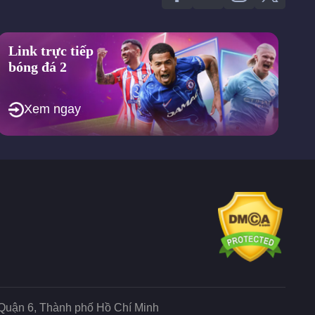
ựa chọn xem bong da truc tiep ngày càng gia tăng so với
 vé xem và cả khoảng cách di chuyển.
Link trực tiếp
á nhiều trang web kém chất lượng, kém uy tín hay lừa đảo
bóng đá 2
tiếp bóng đá Việt Nam ra đời với mục đích phục vụ và giải
Xem ngay
 thì chúng tôi đảm bảo sẽ mang đến chất lượng video cao
không thua kém gì ngoài sân vận động. Và quan trọng là sẽ
ào mà bạn truy cập.
định hay kế hoạch nào sẽ thu phí vì chúng tôi tin rằng
 là hân hàn của Cola TV.
 bóng đá Việt Nam gần đây?
 xem bong da thời gian qua thì không thể không kể đến
đi trên thị trường bóng đá trực tuyến cùng nhau giúp đỡ, hỗ
Quận 6, Thành phố Hồ Chí Minh