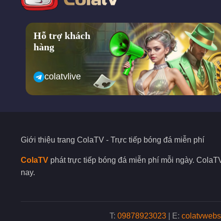
Hỗ trợ khách
hàng
colatvlive
Giới thiệu trang
ColaTV
- Trực tiếp bóng đá miễn phí
ColaTV
phát trực tiếp bóng đá miễn phí mỗi ngày. ColaTV
nay.
T:
09878923023
|
E:
colatvweb