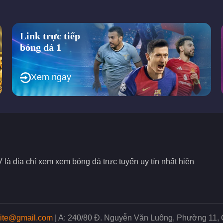
Và không là ngoại lệ khi việc xem bong da ngày nay cũng được l
việc đến trực tiếp sân vận động. Điều này vừa giúp giảm chi phí
Link trực tiếp
Thế nhưng trên thị trường xem bong da truc tiep lại xuất hiện qu
bóng đá 1
rất dễ làm người xem, mất tiền hay bực bội.
Nắm bắt được nhu cầu đó của NHM bóng đá Việt Nam, colatv trực 
Xem ngay
quyết nhanh chóng những khó khăn mong muốn của khán giả.
Khi bạn truy cập xem bóng đá trực tiếp tại colatv trực tiếp euro
nhất, đường truyền ổn định, rõ nét màu sắc, hình ảnh sống động 
không thu phí bất kỳ trận đấu nào bạn xem hay dịch vụ tra cứu n
Chắc chắn trong tương lai colatv xem bong da cũng sẽ không có ý 
được mang đến trải nghiệm bóng đá hấp dẫn, thú vị cho khán giả
 là địa chỉ xem xem bóng đá trực tuyến uy tín nhất hiện
Đối tác xem bong da của colatv trực tiếp
Bên cạnh những phát triển mạnh mẽ của hệ thống website colatv
những đối tác truyền thông hay còn gọi là những người bạn cùng 
trợ phát triển.
site@gmail.com
|
A: 240/80 Đ. Nguyễn Văn Luông, Phường 11, 