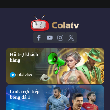
khi nghĩ đến việc xem truc tiep bong da hôm nay.
Có hơn 5 năm kinh nghiệm trên thị trường xem bong da truc
tuyen và đến nay colatv xem bong da không chỉ phục vụ khán
giả bằng những trận cầu đỉnh cao, hấp dẫn với chất lượng cao
mà lại hoàn toàn miễn phí khi truy cập, tham khảo các dịch vụ
tại đây.
Không khó để bạn có thể lựa chọn xem bất kỳ trận đấu yêu
thích nào tại colatv xem bong da. Vì chúng tôi đã sở hữu bản
quyền, đường link chính thống 100% và được kiểm duyệt trước
khi phục vụ khán giả xem tất cả các giải đấu, trận đấu bóng đá
Hỗ trợ khách
lớn nhỏ. Bao gồm từ Premier League,
hàng
La Liga, Serie A,..đến các giải đấu cấp ĐTQG như World Cup,
Euro, Copa America,..cho đến các giải đấu trong khu vực và
colatvlive
trong nước như V- League, Sea Games, AFF Cup,..
Khi truy cập xem bóng đá online tại Cola TV bạn hoàn toàn yên
tâm về thông tin khi đăng nhập vì đã có hệ thống bảo mật
Link trực tiếp
nhiều lớp an toàn, tránh rò rỉ.
bóng đá 1
Với mong muốn mang đến những trải nghiệm trọn vẹn, hấp dẫn
nhất vì thế mà sẽ có thêm phần tương tác với BLV, bạn bè,