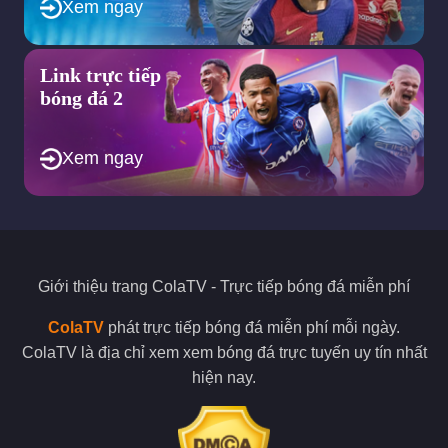
Xem ngay
cộng đồng yêu bóng đá về những thông tin trong trận đấu.
Điều này sẽ tạo cho bạn cảm giác xem bóng đá hấp dẫn, thú vị
nhất.
Link trực tiếp
Sứ mệnh được Colatv đề ra trong tương
bóng đá 2
lai?
Xem ngay
Cola TV mục tiêu to lớn trở thành website bóng đá số 1 Việt
Nam hiện nay.
Chúng ta đang sống trong thế kỷ 21, thời đại của công nghệ
4.0 vì thế mà dường như Internet là thứ không thể thiếu trong
bất kỳ mục đích sống nào.
Giới thiệu trang
ColaTV
- Trực tiếp bóng đá miễn phí
Và không là ngoại lệ khi việc xem bong da ngày nay cũng được
lựa chọn xem bong da truc tiep ngày càng gia tăng so với việc
ColaTV
phát trực tiếp bóng đá miễn phí mỗi ngày.
đến trực tiếp sân vận động. Điều này vừa giúp giảm chi phí vé
ColaTV là địa chỉ xem xem bóng đá trực tuyến uy tín nhất
xem và cả khoảng cách di chuyển.
hiện nay.
Thế nhưng trên thị trường xem bong da truc tiep lại xuất hiện
quá nhiều trang web kém chất lượng, kém uy tín hay lừa đảo
rất dễ làm người xem, mất tiền hay bực bội.