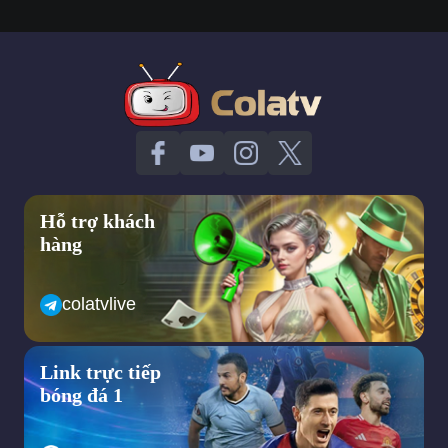
khi nghĩ đến việc xem truc tiep bong da hôm nay.
Có hơn 5 năm kinh nghiệm trên thị trường xem bong da truc
tuyen và đến nay colatv xem bong da không chỉ phục vụ khán
giả bằng những trận cầu đỉnh cao, hấp dẫn với chất lượng cao
mà lại hoàn toàn miễn phí khi truy cập, tham khảo các dịch vụ
tại đây.
Không khó để bạn có thể lựa chọn xem bất kỳ trận đấu yêu
thích nào tại colatv xem bong da. Vì chúng tôi đã sở hữu bản
quyền, đường link chính thống 100% và được kiểm duyệt trước
khi phục vụ khán giả xem tất cả các giải đấu, trận đấu bóng đá
Hỗ trợ khách
lớn nhỏ. Bao gồm từ Premier League,
hàng
La Liga, Serie A,..đến các giải đấu cấp ĐTQG như World Cup,
Euro, Copa America,..cho đến các giải đấu trong khu vực và
colatvlive
trong nước như V- League, Sea Games, AFF Cup,..
Khi truy cập xem bóng đá online tại Cola TV bạn hoàn toàn yên
tâm về thông tin khi đăng nhập vì đã có hệ thống bảo mật
Link trực tiếp
nhiều lớp an toàn, tránh rò rỉ.
bóng đá 1
Với mong muốn mang đến những trải nghiệm trọn vẹn, hấp dẫn
nhất vì thế mà sẽ có thêm phần tương tác với BLV, bạn bè,