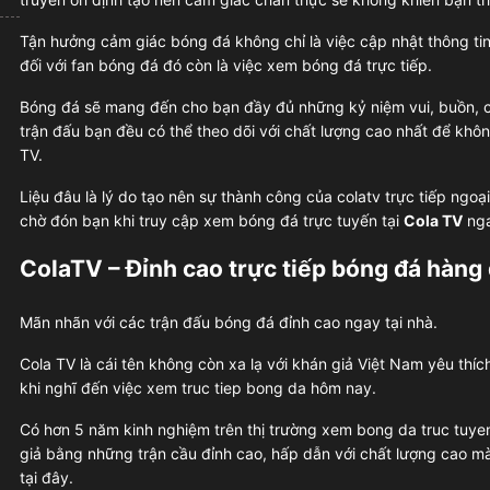
Tận hưởng cảm giác bóng đá không chỉ là việc cập nhật thông tin 
đối với fan bóng đá đó còn là việc xem bóng đá trực tiếp.
Bóng đá sẽ mang đến cho bạn đầy đủ những kỷ niệm vui, buồn, ch
trận đấu bạn đều có thể theo dõi với chất lượng cao nhất để khôn
TV.
Liệu đâu là lý do tạo nên sự thành công của colatv trực tiếp ng
chờ đón bạn khi truy cập xem bóng đá trực tuyến tại
Cola TV
nga
ColaTV – Đỉnh cao trực tiếp bóng đá hàng
Mãn nhãn với các trận đấu bóng đá đỉnh cao ngay tại nhà.
Cola TV là cái tên không còn xa lạ với khán giả Việt Nam yêu thí
khi nghĩ đến việc xem truc tiep bong da hôm nay.
Có hơn 5 năm kinh nghiệm trên thị trường xem bong da truc tuy
giả bằng những trận cầu đỉnh cao, hấp dẫn với chất lượng cao mà 
tại đây.