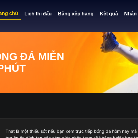
ang chủ
Lịch thi đấu
Bảng xếp hạng
Kết quả
Nhận 
ÓNG ĐÁ MIỄN
 PHÚT
Thật là một thiếu sót nếu bạn xem trực tiếp bóng đá hôm nay m
truyền ổn định tạo nên cảm giác chân thực sẽ không khiến bạn t