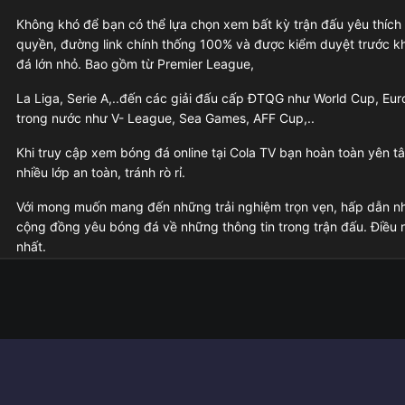
Không khó để bạn có thể lựa chọn xem bất kỳ trận đấu yêu thích 
quyền, đường link chính thống 100% và được kiểm duyệt trước khi
đá lớn nhỏ. Bao gồm từ Premier League,
La Liga, Serie A,..đến các giải đấu cấp ĐTQG như World Cup, Eur
trong nước như V- League, Sea Games, AFF Cup,..
Khi truy cập xem bóng đá online tại Cola TV bạn hoàn toàn yên t
nhiều lớp an toàn, tránh rò rỉ.
Với mong muốn mang đến những trải nghiệm trọn vẹn, hấp dẫn nhấ
cộng đồng yêu bóng đá về những thông tin trong trận đấu. Điều 
nhất.
Sứ mệnh được Colatv đề ra trong tương la
Cola TV mục tiêu to lớn trở thành website bóng đá số 1 Việt Nam 
Chúng ta đang sống trong thế kỷ 21, thời đại của công nghệ 4.0 v
bất kỳ mục đích sống nào.