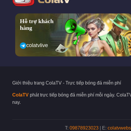
Hỗ trợ khách
hàng
colatvlive
Giới thiệu trang
ColaTV
- Trực tiếp bóng đá miễn phí
ColaTV
phát trực tiếp bóng đá miễn phí mỗi ngày. ColaTV
nay.
T:
09878923023
|
E:
colatvweb