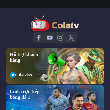
khi nghĩ đến việc xem truc tiep bong da hôm nay.
Có hơn 5 năm kinh nghiệm trên thị trường xem bong da truc
tuyen và đến nay colatv xem bong da không chỉ phục vụ khán
giả bằng những trận cầu đỉnh cao, hấp dẫn với chất lượng cao
mà lại hoàn toàn miễn phí khi truy cập, tham khảo các dịch vụ
tại đây.
Không khó để bạn có thể lựa chọn xem bất kỳ trận đấu yêu
thích nào tại colatv xem bong da. Vì chúng tôi đã sở hữu bản
quyền, đường link chính thống 100% và được kiểm duyệt trước
khi phục vụ khán giả xem tất cả các giải đấu, trận đấu bóng đá
Hỗ trợ khách
lớn nhỏ. Bao gồm từ Premier League,
hàng
La Liga, Serie A,..đến các giải đấu cấp ĐTQG như World Cup,
Euro, Copa America,..cho đến các giải đấu trong khu vực và
colatvlive
trong nước như V- League, Sea Games, AFF Cup,..
Khi truy cập xem bóng đá online tại Cola TV bạn hoàn toàn yên
tâm về thông tin khi đăng nhập vì đã có hệ thống bảo mật
Link trực tiếp
nhiều lớp an toàn, tránh rò rỉ.
bóng đá 1
Với mong muốn mang đến những trải nghiệm trọn vẹn, hấp dẫn
nhất vì thế mà sẽ có thêm phần tương tác với BLV, bạn bè,