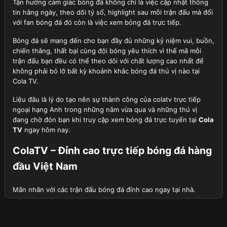
Tận hưởng cảm giác bóng đá không chỉ là việc cập nhật thông
tin hằng ngày, theo dõi tỷ số, highlight sau mỗi trận đấu mà đối
với fan bóng đá đó còn là việc xem bóng đá trực tiếp.
Bóng đá sẽ mang đến cho bạn đầy đủ những kỷ niệm vui, buồn,
chiến thắng, thất bại cùng đội bóng yêu thích vì thế mã mỗi
trận đấu bạn đều có thể theo dõi với chất lượng cao nhất để
không phải bỏ lỡ bất kỳ khoảnh khắc bóng đá thú vị nào tại
Cola TV.
Liệu đâu là lý do tạo nên sự thành công của colatv trực tiếp
ngoại hạng Anh trong những năm vừa qua và những thú vị
đang chờ đón bạn khi truy cập xem bóng đá trực tuyến tại
Cola
TV
ngay hôm nay.
ColaTV – Đỉnh cao trực tiếp bóng đá hàng
đầu Việt Nam
Mãn nhãn với các trận đấu bóng đá đỉnh cao ngay tại nhà.
Cola TV là cái tên không còn xa lạ với khán giả Việt Nam yêu
thích bóng đá, sẽ không quá nếu nói đây là lựa chọn hàng đầu