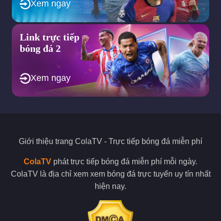
Xem ngay
cộng đồng yêu bóng đá về những thông tin trong trận đấu.
Điều này sẽ tạo cho bạn cảm giác xem bóng đá hấp dẫn, thú vị
nhất.
Link trực tiếp
Sứ mệnh được Colatv đề ra trong tương
bóng đá 2
lai?
Xem ngay
Cola TV mục tiêu to lớn trở thành website bóng đá số 1 Việt
Nam hiện nay.
Chúng ta đang sống trong thế kỷ 21, thời đại của công nghệ
4.0 vì thế mà dường như Internet là thứ không thể thiếu trong
bất kỳ mục đích sống nào.
Giới thiệu trang
ColaTV
- Trực tiếp bóng đá miễn phí
Và không là ngoại lệ khi việc xem bong da ngày nay cũng được
lựa chọn xem bong da truc tiep ngày càng gia tăng so với việc
ColaTV
phát trực tiếp bóng đá miễn phí mỗi ngày.
đến trực tiếp sân vận động. Điều này vừa giúp giảm chi phí vé
ColaTV là địa chỉ xem xem bóng đá trực tuyến uy tín nhất
xem và cả khoảng cách di chuyển.
hiện nay.
Thế nhưng trên thị trường xem bong da truc tiep lại xuất hiện
quá nhiều trang web kém chất lượng, kém uy tín hay lừa đảo
rất dễ làm người xem, mất tiền hay bực bội.