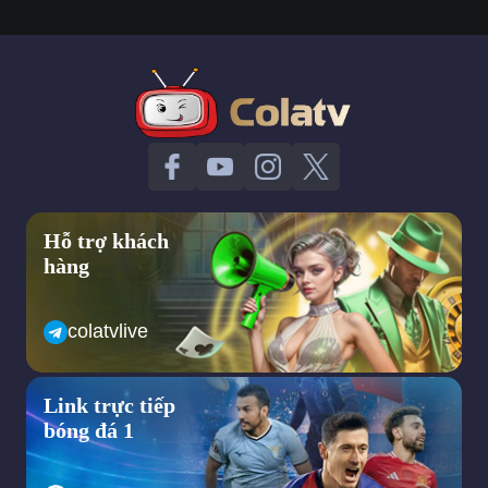
khi nghĩ đến việc xem truc tiep bong da hôm nay.
Có hơn 5 năm kinh nghiệm trên thị trường xem bong da truc
tuyen và đến nay colatv xem bong da không chỉ phục vụ khán
giả bằng những trận cầu đỉnh cao, hấp dẫn với chất lượng cao
mà lại hoàn toàn miễn phí khi truy cập, tham khảo các dịch vụ
tại đây.
Không khó để bạn có thể lựa chọn xem bất kỳ trận đấu yêu
thích nào tại colatv xem bong da. Vì chúng tôi đã sở hữu bản
quyền, đường link chính thống 100% và được kiểm duyệt trước
khi phục vụ khán giả xem tất cả các giải đấu, trận đấu bóng đá
Hỗ trợ khách
lớn nhỏ. Bao gồm từ Premier League,
hàng
La Liga, Serie A,..đến các giải đấu cấp ĐTQG như World Cup,
Euro, Copa America,..cho đến các giải đấu trong khu vực và
colatvlive
trong nước như V- League, Sea Games, AFF Cup,..
Khi truy cập xem bóng đá online tại Cola TV bạn hoàn toàn yên
tâm về thông tin khi đăng nhập vì đã có hệ thống bảo mật
Link trực tiếp
nhiều lớp an toàn, tránh rò rỉ.
bóng đá 1
Với mong muốn mang đến những trải nghiệm trọn vẹn, hấp dẫn
nhất vì thế mà sẽ có thêm phần tương tác với BLV, bạn bè,