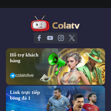
khi nghĩ đến việc xem truc tiep bong da hôm nay.
Có hơn 5 năm kinh nghiệm trên thị trường xem bong da truc
tuyen và đến nay colatv xem bong da không chỉ phục vụ khán
giả bằng những trận cầu đỉnh cao, hấp dẫn với chất lượng cao
mà lại hoàn toàn miễn phí khi truy cập, tham khảo các dịch vụ
tại đây.
Không khó để bạn có thể lựa chọn xem bất kỳ trận đấu yêu
thích nào tại colatv xem bong da. Vì chúng tôi đã sở hữu bản
quyền, đường link chính thống 100% và được kiểm duyệt trước
khi phục vụ khán giả xem tất cả các giải đấu, trận đấu bóng đá
Hỗ trợ khách
lớn nhỏ. Bao gồm từ Premier League,
hàng
La Liga, Serie A,..đến các giải đấu cấp ĐTQG như World Cup,
Euro, Copa America,..cho đến các giải đấu trong khu vực và
colatvlive
trong nước như V- League, Sea Games, AFF Cup,..
Khi truy cập xem bóng đá online tại Cola TV bạn hoàn toàn yên
tâm về thông tin khi đăng nhập vì đã có hệ thống bảo mật
Link trực tiếp
nhiều lớp an toàn, tránh rò rỉ.
bóng đá 1
Với mong muốn mang đến những trải nghiệm trọn vẹn, hấp dẫn
nhất vì thế mà sẽ có thêm phần tương tác với BLV, bạn bè,