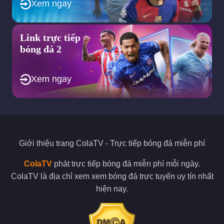
Xem ngay
cộng đồng yêu bóng đá về những thông tin trong trận đấu.
Điều này sẽ tạo cho bạn cảm giác xem bóng đá hấp dẫn, thú vị
nhất.
Link trực tiếp
Sứ mệnh được Colatv đề ra trong tương
bóng đá 2
lai?
Xem ngay
Cola TV mục tiêu to lớn trở thành website bóng đá số 1 Việt
Nam hiện nay.
Chúng ta đang sống trong thế kỷ 21, thời đại của công nghệ
4.0 vì thế mà dường như Internet là thứ không thể thiếu trong
bất kỳ mục đích sống nào.
Giới thiệu trang
ColaTV
- Trực tiếp bóng đá miễn phí
Và không là ngoại lệ khi việc xem bong da ngày nay cũng được
lựa chọn xem bong da truc tiep ngày càng gia tăng so với việc
ColaTV
phát trực tiếp bóng đá miễn phí mỗi ngày.
đến trực tiếp sân vận động. Điều này vừa giúp giảm chi phí vé
ColaTV là địa chỉ xem xem bóng đá trực tuyến uy tín nhất
xem và cả khoảng cách di chuyển.
hiện nay.
Thế nhưng trên thị trường xem bong da truc tiep lại xuất hiện
quá nhiều trang web kém chất lượng, kém uy tín hay lừa đảo
rất dễ làm người xem, mất tiền hay bực bội.