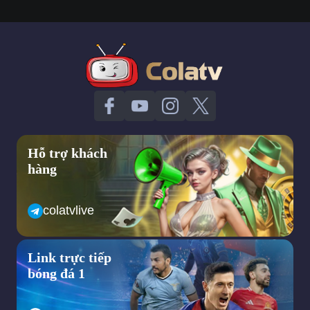
khi nghĩ đến việc xem truc tiep bong da hôm nay.
Có hơn 5 năm kinh nghiệm trên thị trường xem bong da truc
tuyen và đến nay colatv xem bong da không chỉ phục vụ khán
giả bằng những trận cầu đỉnh cao, hấp dẫn với chất lượng cao
mà lại hoàn toàn miễn phí khi truy cập, tham khảo các dịch vụ
tại đây.
Không khó để bạn có thể lựa chọn xem bất kỳ trận đấu yêu
thích nào tại colatv xem bong da. Vì chúng tôi đã sở hữu bản
quyền, đường link chính thống 100% và được kiểm duyệt trước
khi phục vụ khán giả xem tất cả các giải đấu, trận đấu bóng đá
Hỗ trợ khách
lớn nhỏ. Bao gồm từ Premier League,
hàng
La Liga, Serie A,..đến các giải đấu cấp ĐTQG như World Cup,
Euro, Copa America,..cho đến các giải đấu trong khu vực và
colatvlive
trong nước như V- League, Sea Games, AFF Cup,..
Khi truy cập xem bóng đá online tại Cola TV bạn hoàn toàn yên
tâm về thông tin khi đăng nhập vì đã có hệ thống bảo mật
Link trực tiếp
nhiều lớp an toàn, tránh rò rỉ.
bóng đá 1
Với mong muốn mang đến những trải nghiệm trọn vẹn, hấp dẫn
nhất vì thế mà sẽ có thêm phần tương tác với BLV, bạn bè,