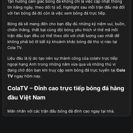
Tận hưởng cảm giác bóng đá không chỉ là việc cập nhật thông
tin hằng ngày, theo dõi tỷ số, highlight sau mỗi trận đấu mà đối
với fan bóng đá đó còn là việc xem bóng đá trực tiếp.
Bóng đá sẽ mang đến cho bạn đầy đủ những kỷ niệm vui, buồn,
chiến thắng, thất bại cùng đội bóng yêu thích vì thế mã mỗi
trận đấu bạn đều có thể theo dõi với chất lượng cao nhất để
không phải bỏ lỡ bất kỳ khoảnh khắc bóng đá thú vị nào tại
Cola TV.
Liệu đâu là lý do tạo nên sự thành công của colatv trực tiếp
ngoại hạng Anh trong những năm vừa qua và những thú vị
đang chờ đón bạn khi truy cập xem bóng đá trực tuyến tại
Cola
TV
ngay hôm nay.
ColaTV – Đỉnh cao trực tiếp bóng đá hàng
đầu Việt Nam
Mãn nhãn với các trận đấu bóng đá đỉnh cao ngay tại nhà.
Cola TV là cái tên không còn xa lạ với khán giả Việt Nam yêu
thích bóng đá, sẽ không quá nếu nói đây là lựa chọn hàng đầu